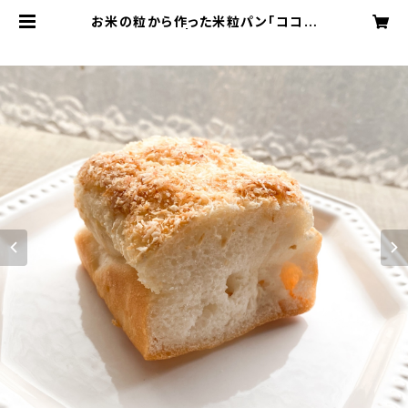
お米の粒から作った米粒パン「ココナ
ッツメープル」 | グルテンフリー米粉
と米麹のお店 Kattstrumpor（キャ
ッツトランパー）